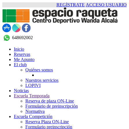
REGÍSTRATE
ACCESO USUARIO
648692002
Inicio
Reservas
Me Apunto
El club
Quiénes somos
Nuestros servicios
LOPIVI
Noticias
Escuela Temporada
Reserva de plaza ON-Line
Formulario de preinscripción
Normativa
Escuela Competición
Reserva Plaza ON-Line
Formulario preinscripción