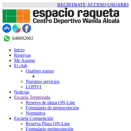
REGÍSTRATE
ACCESO USUARIO
648692002
Inicio
Reservas
Me Apunto
El club
Quiénes somos
Nuestros servicios
LOPIVI
Noticias
Escuela Temporada
Reserva de plaza ON-Line
Formulario de preinscripción
Normativa
Escuela Competición
Reserva Plaza ON-Line
Formulario preinscripción