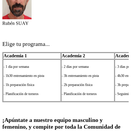
Rubén SUAY
Elige tu programa...
Academia 1
Academia 2
Academ
- 1 día por semana
- 2 días por semana
- 3 días po
- 1h30 entrenamiento en pista
- 3h entrenamiento en pista
- 4h30 entr
- 1h preparación física
- 2h preparación física
- 3h prepar
- Planificación de torneos
- Planificación de torneos
- Seguimie
¡Apúntate a nuestro equipo masculino y
femenino, y compite por toda la Comunidad de