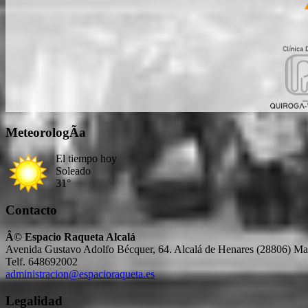
MeteorologÃ­a
El tiempo hoy
Soleado
31°
Contacto
Â© Espacio Raqueta Alcalá
Avenida Gustavo Adolfo Bécquer, 64. Alcalá de Henares (28806) Ma
Telf. 648692002
administracion@espacioraqueta.es
Legalidad