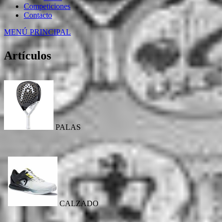
Competiciones
Contacto
MENÚ PRINCIPAL
Artículos
PALAS
CALZADO