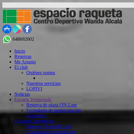
648692002
Inicio
Reservas
Me Apunto
El club
Quiénes somos
Nuestros servicios
LOPIVI
Noticias
Escuela Temporada
Reserva de plaza ON-Line
Formulario de preinscripción
Normativa
Escuela Competición
Reserva Plaza ON-Line
Formulario preinscripción