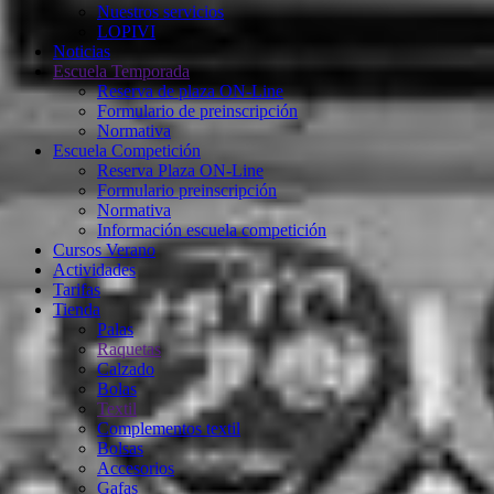
Nuestros servicios
LOPIVI
Noticias
Escuela Temporada
Reserva de plaza ON-Line
Formulario de preinscripción
Normativa
Escuela Competición
Reserva Plaza ON-Line
Formulario preinscripción
Normativa
Información escuela competición
Cursos Verano
Actividades
Tarifas
Tienda
Palas
Raquetas
Calzado
Bolas
Textil
Complementos textil
Bolsas
Accesorios
Gafas