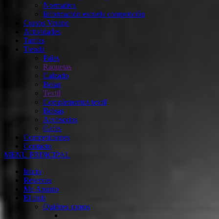
Normativa
Información escuela competición
Cursos Verano
Actividades
Tarifas
Tienda
Palas
Raquetas
Calzado
Bolas
Textil
Complementos textil
Bolsas
Accesorios
Gafas
Competiciones
Contacto
MENÚ PRINCIPAL
Inicio
Reservas
Me Apunto
El club
Quiénes somos