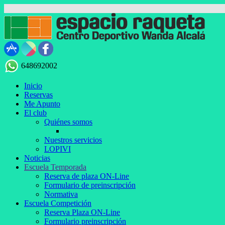
648692002
Inicio
Reservas
Me Apunto
El club
Quiénes somos
Nuestros servicios
LOPIVI
Noticias
Escuela Temporada
Reserva de plaza ON-Line
Formulario de preinscripción
Normativa
Escuela Competición
Reserva Plaza ON-Line
Formulario preinscripción