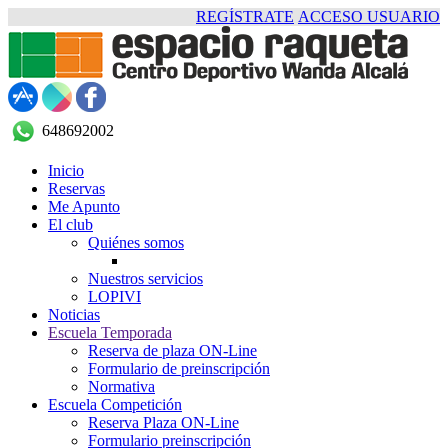
REGÍSTRATE
ACCESO USUARIO
648692002
Inicio
Reservas
Me Apunto
El club
Quiénes somos
Nuestros servicios
LOPIVI
Noticias
Escuela Temporada
Reserva de plaza ON-Line
Formulario de preinscripción
Normativa
Escuela Competición
Reserva Plaza ON-Line
Formulario preinscripción